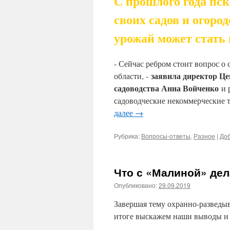
С прошлого года пс
своих садов и огоро
урожай может стать
- Сейчас ребром стоит вопрос о
заявила директор Це
области, -
садоводства Анна Войченко
и р
садоводческие некоммерческие 
далее
→
Рубрика:
Вопросы-ответы
,
Разное
|
Доб
Что с «Малиной» дел
Опубликовано:
29.09.2019
Завершая тему охранно-разведы
итоге выскажем наши выводы и