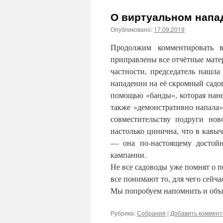
О виртуальном напа
Опубликовано:
17.09.2019
Продолжим комментировать в
приправлены все отчётные мат
частности, председатель нашла
нападении на её скромный садо
помощью «банды», которая нане
также «демонстративно напала
совместительству подруги нов
настолько цинична, что в кавыч
— она по-настоящему достойн
кампании.
Не все садоводы уже помнят о п
все понимают то, для чего сейча
Мы попробуем напомнить и объ
Рубрика:
Собрания
|
Добавить коммен