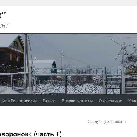
к"
 СНТ
ние и Рев. комиссия
Разное
Вопросы-ответы
О конфликте
Конт
Следующие записи
→
воронок» (часть 1)