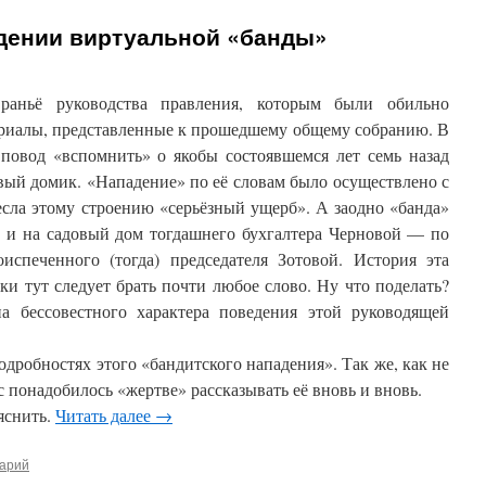
дении виртуальной «банды»
раньё руководства правления, которым были обильно
ериалы, представленные к прошедшему общему собранию. В
 повод «вспомнить» о якобы состоявшемся лет семь назад
вый домик. «Нападение» по её словам было осуществлено с
сла этому строению «серьёзный ущерб». А заодно «банда»
» и на садовый дом тогдашнего бухгалтера Черновой — по
оиспеченного (тогда) председателя Зотовой. История эта
ки тут следует брать почти любое слово. Ну что поделать?
а бессовестного характера поведения этой руководящей
одробностях этого «бандитского нападения». Так же, как не
с понадобилось «жертве» рассказывать её вновь и вновь.
яснить.
Читать далее
→
тарий