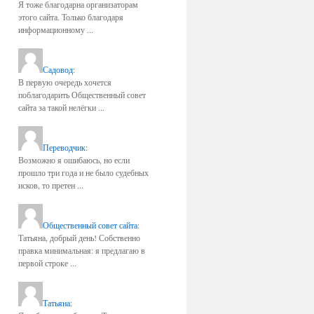
Я тоже благодарна организаторам
этого сайта. Только благодаря
информационному ...
Садовод
:
В первую очередь хочется
поблагодарить Общественный совет
сайта за такой нелёгки ...
Переводчик
:
Возможно я ошибаюсь, но если
прошло три года и не было судебных
исков, то претен ...
Общественный совет сайта
:
Татьяна, добрый день! Собственно
правка минимальная: я предлагаю в
первой строке ...
Татьяна
: