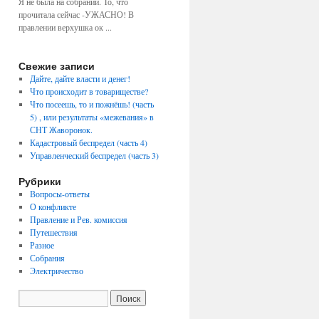
Я не была на собрании. То, что
прочитала сейчас -УЖАСНО! В
правлении верхушка ок ...
Свежие записи
Дайте, дайте власти и денег!
Что происходит в товариществе?
Что посеешь, то и пожнёшь! (часть
5) , или результаты «межевания» в
СНТ Жаворонок.
Кадастровый беспредел (часть 4)
Управленческий беспредел (часть 3)
Рубрики
Вопросы-ответы
О конфликте
Правление и Рев. комиссия
Путешествия
Разное
Собрания
Электричество