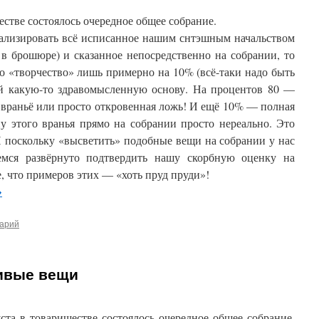
ществе состоялось очередное общее собрание.
нализировать всё исписанное нашим снтэшным начальством
 в брошюре) и сказанное непосредственно на собрании, то
то «творчество» лишь примерно на 10% (всё-таки надо быть
й какую-то здравомысленную основу. На процентов 80 —
 враньё или просто откровенная ложь! И ещё 10% — полная
ну этого вранья прямо на собрании просто нереально. Это
И поскольку «высветить» подобные вещи на собрании у нас
емся развёрнуто подтвердить нашу скорбную оценку на
, что примеров этих — «хоть пруд пруди»!
→
тарий
ривые вещи
уста в товариществе состоялось очередное общее собрание.