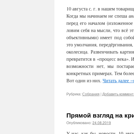
10 августа с. г. в нашем товари
Когда мы начинаем не спеша а
перед его началом (изложенное
ловим себя на мысли, что всё э
объективными) имеет под собо
это умолчания, передёргивания,
околесица. Развенчивать карти
превратится в «процесс века». 
возможности нет, мы постара
конкретных примерах. Тем более
Вот один из них.
Читать далее
Рубрика:
Собрания
|
Добавить коммен
Прямой взгляд на к
Опубликовано:
24.08.2019
У нас, как бы, новости. 10 авг