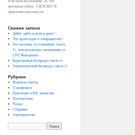
Я не была на собрании. То, что
прочитала сейчас -УЖАСНО! В
правлении верхушка ок ...
Свежие записи
Дайте, дайте власти и денег!
Что происходит в товариществе?
Что посеешь, то и пожнёшь! (часть
5) , или результаты «межевания» в
СНТ Жаворонок.
Кадастровый беспредел (часть 4)
Управленческий беспредел (часть 3)
Рубрики
Вопросы-ответы
О конфликте
Правление и Рев. комиссия
Путешествия
Разное
Собрания
Электричество