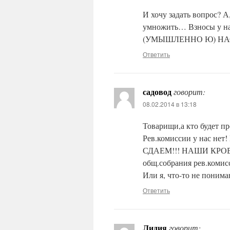
И хочу задать вопрос? А,
умножить… Взносы у н
(УМЫШЛЕННО Ю) НА
Ответить
садовод
говорит:
08.02.2014 в 13:18
Товарищи,а кто будет пр
Рев.комиссии у нас не
СДАЕМ!!! НАШИ КРОВНЫЕ
общ.собрания рев.комис
Или я, что-то не понима
Ответить
Лидия
говорит: