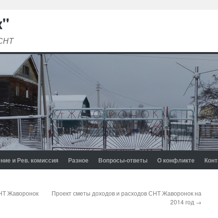
к"
 СНТ
ние и Рев. комиссия
Разное
Вопросы-ответы
О конфликте
Конт
СНТ Жаворонок
Проект сметы доходов и расходов СНТ Жаворонок на
2014 год
→