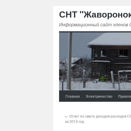
СНТ "Жавороно
Информационный сайт членов
Главная
Электричество
Правле
←
Отчет по смете доходов-расходов 
за 2013 год