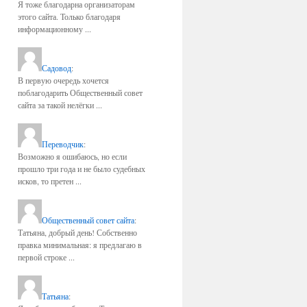
Я тоже благодарна организаторам
этого сайта. Только благодаря
информационному ...
Садовод
:
В первую очередь хочется
поблагодарить Общественный совет
сайта за такой нелёгки ...
Переводчик
:
Возможно я ошибаюсь, но если
прошло три года и не было судебных
исков, то претен ...
Общественный совет сайта
:
Татьяна, добрый день! Собственно
правка минимальная: я предлагаю в
первой строке ...
Татьяна
: