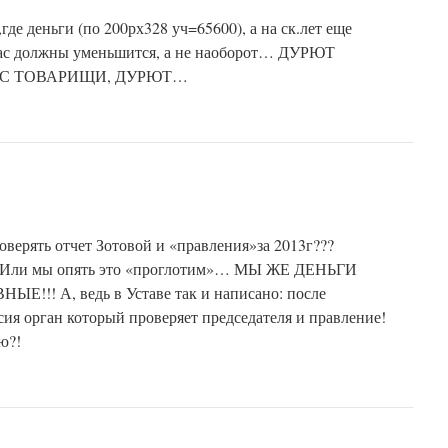
где деньги (по 200рх328 уч=65600), а на ск.лет еще
ас должны уменьшится, а не наоборот… ДУРЮТ
С ТОВАРИЩИ, ДУРЮТ…
оверять отчет Зотовой и «правления»за 2013г???
т! Или мы опять это «проглотим»… МЫ ЖЕ ДЕНЬГИ
!!! А, ведь в Уставе так и написано: после
сия орган который проверяет председателя и правление!
ю?!