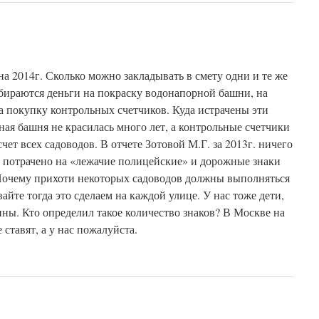
на 2014г. Сколько можно закладывать в смету одни и те же
бираются деньги на покраску водонапорной башни, на
на покупку контрольных счетчиков. Куда истрачены эти
ная башня не красилась много лет, а контрольные счетчики
счет всех садоводов. В отчете Зотовой М.Г. за 2013г. ничего
ег потрачено на «лежачие полицейские» и дорожные знаки
Почему прихоти некоторых садоводов должны выполняться
вайте тогда это сделаем на каждой улице. У нас тоже дети,
ины. Кто определил такое количество знаков? В Москве на
 ставят, а у нас пожалуйста.