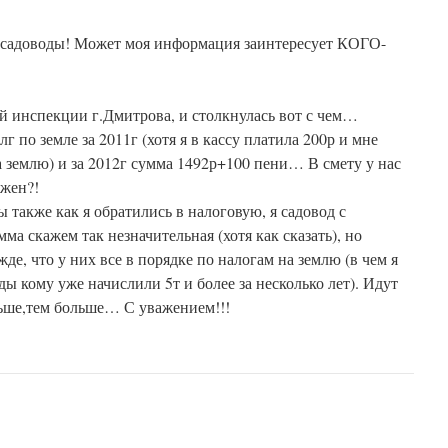
 садоводы! Может моя информация заинтересует КОГО-
ой инспекции г.Дмитрова, и столкнулась вот с чем…
лг по земле за 2011г (хотя я в кассу платила 200р и мне
на землю) и за 2012г сумма 1492р+100 пени… В смету у нас
ожен?!
 также как я обратились в налоговую, я садовод с
ма скажем так незначительная (хотя как сказать), но
жде, что у них все в порядке по налогам на землю (в чем я
ды кому уже начислили 5т и более за несколько лет). Идут
ьше,тем больше… С уважением!!!