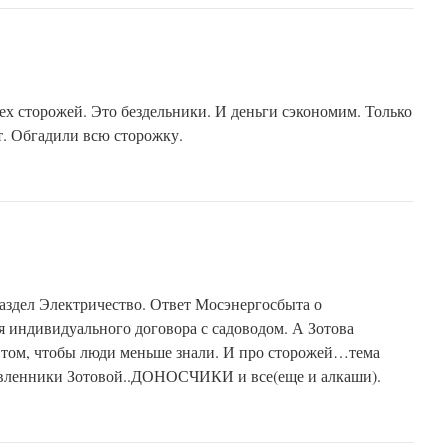
ех сторожей. Это бездельники. И деньги сэкономим. Только
т. Обгадили всю сторожку.
аздел Электричество. Ответ Мосэнергосбыта о
 индивидуального договора с садоводом. А Зотова
в том, чтобы люди меньше знали. И про сторожей…тема
тавленники Зотовой..ДОНОСЧИКИ и все(еще и алкаши).