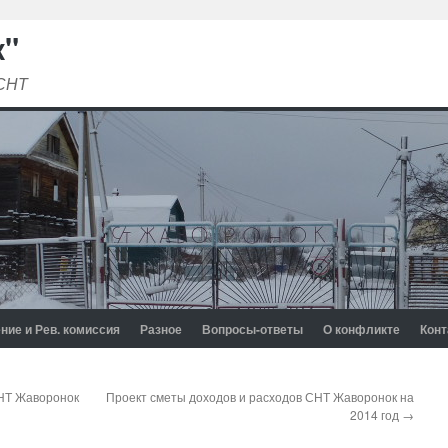
к"
 СНТ
ние и Рев. комиссия
Разное
Вопросы-ответы
О конфликте
Конт
СНТ Жаворонок
Проект сметы доходов и расходов СНТ Жаворонок на
2014 год
→