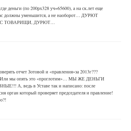
где деньги (по 200рх328 уч=65600), а на ск.лет еще
ас должны уменьшится, а не наоборот… ДУРЮТ
С ТОВАРИЩИ, ДУРЮТ…
оверять отчет Зотовой и «правления»за 2013г???
т! Или мы опять это «проглотим»… МЫ ЖЕ ДЕНЬГИ
!!! А, ведь в Уставе так и написано: после
сия орган который проверяет председателя и правление!
ю?!