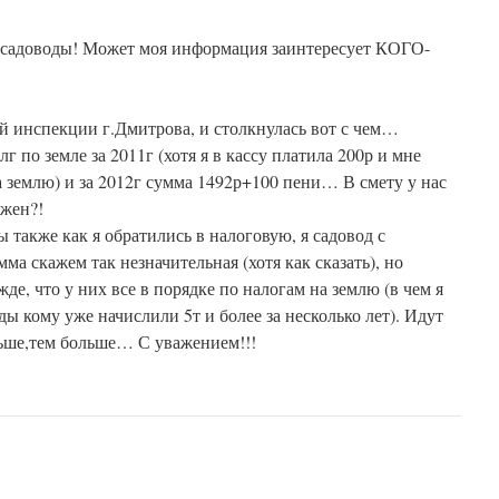
 садоводы! Может моя информация заинтересует КОГО-
ой инспекции г.Дмитрова, и столкнулась вот с чем…
лг по земле за 2011г (хотя я в кассу платила 200р и мне
на землю) и за 2012г сумма 1492р+100 пени… В смету у нас
ожен?!
 также как я обратились в налоговую, я садовод с
ма скажем так незначительная (хотя как сказать), но
жде, что у них все в порядке по налогам на землю (в чем я
ды кому уже начислили 5т и более за несколько лет). Идут
ьше,тем больше… С уважением!!!