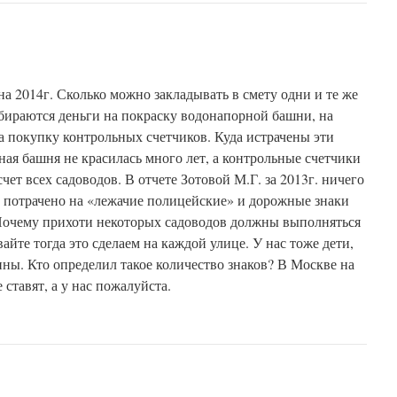
на 2014г. Сколько можно закладывать в смету одни и те же
бираются деньги на покраску водонапорной башни, на
на покупку контрольных счетчиков. Куда истрачены эти
ная башня не красилась много лет, а контрольные счетчики
счет всех садоводов. В отчете Зотовой М.Г. за 2013г. ничего
ег потрачено на «лежачие полицейские» и дорожные знаки
Почему прихоти некоторых садоводов должны выполняться
вайте тогда это сделаем на каждой улице. У нас тоже дети,
ины. Кто определил такое количество знаков? В Москве на
 ставят, а у нас пожалуйста.