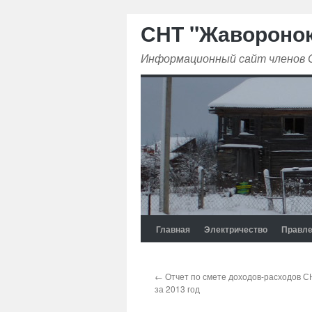
СНТ "Жавороно
Информационный сайт членов
Главная
Электричество
Правле
←
Отчет по смете доходов-расходов 
за 2013 год