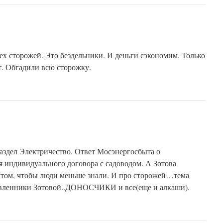
ех сторожей. Это бездельники. И деньги сэкономим. Только
т. Обгадили всю сторожку.
аздел Электричество. Ответ Мосэнергосбыта о
 индивидуального договора с садоводом. А Зотова
в том, чтобы люди меньше знали. И про сторожей…тема
тавленники Зотовой..ДОНОСЧИКИ и все(еще и алкаши).