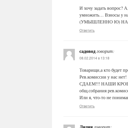
И хочу задать вопрос? А,
умножить… Взносы у н
(УМЫШЛЕННО Ю) НА
Ответить
садовод
говорит:
08.02.2014 в 13:18
Товарищи,а кто будет пр
Рев.комиссии у нас не
СДАЕМ!!! НАШИ КРОВНЫЕ
общ.собрания рев.комис
Или я, что-то не понима
Ответить
Лидия
говорит: