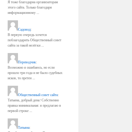
Я тоже благодарна организаторам
этого сайта. Только благодаря
информационному ...
Садовод
:
В первую очередь хочется
поблагодарить Общественный совет
сайта за такой нелёгки ...
Переводчик
:
Возможно я ошибаюсь, но если
прошло три года и не было судебных
исков, то претен ...
Общественный совет сайта
:
Татьяна, добрый день! Собственно
правка минимальная: я предлагаю в
первой строке ...
Татьяна
: