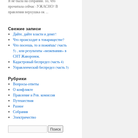
Я не была на собрании. То, что
прочитала сейчас -УЖАСНО! В
правлении верхушка ок ...
Свежие записи
Дайте, дайте власти и денег!
Что происходит в товариществе?
Что посеешь, то и пожнёшь! (часть
5) , или результаты «межевания» в
СНТ Жаворонок.
Кадастровый беспредел (часть 4)
Управленческий беспредел (часть 3)
Рубрики
Вопросы-ответы
О конфликте
Правление и Рев. комиссия
Путешествия
Разное
Собрания
Электричество