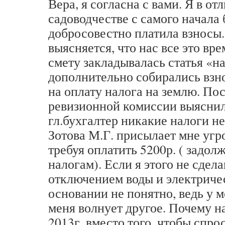
Вера, я согласна с вами. Я в от
садоводчестве с самого начала 
добросовестно платила взносы.
выясняется, что нас все это вр
смету закладывалась статья «н
дополнительно собирались взно
на оплату налога на землю. По
ревизионной комиссии выяснил
гл.бухгалтер никакие налоги не
Зотова М.Г. присылает мне уг
требуя оплатить 5200р. ( задол
налогам). Если я этого не сдел
отключением воды и электриче
основании не понятно, ведь у м
меня волнует другое. Почему н
2013г. вместо того, чтобы спрос