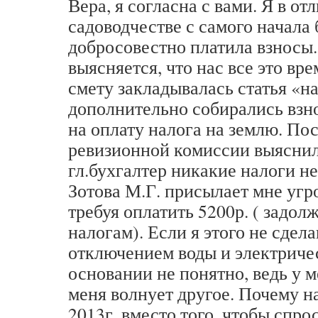
Вера, я согласна с вами. Я в от
садоводчестве с самого начала 
добросовестно платила взносы.
выясняется, что нас все это вр
смету закладывалась статья «н
дополнительно собирались взно
на оплату налога на землю. По
ревизионной комиссии выяснил
гл.бухгалтер никакие налоги не
Зотова М.Г. присылает мне уг
требуя оплатить 5200р. ( задол
налогам). Если я этого не сдел
отключением воды и электриче
основании не понятно, ведь у м
меня волнует другое. Почему н
2013г. вместо того, чтобы спрос