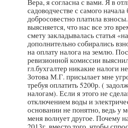
Вера, я согласна с вами. Я в от
садоводчестве с самого начала 
добросовестно платила взносы.
выясняется, что нас все это вр
смету закладывалась статья «н
дополнительно собирались взно
на оплату налога на землю. По
ревизионной комиссии выяснил
гл.бухгалтер никакие налоги не
Зотова М.Г. присылает мне уг
требуя оплатить 5200р. ( задол
налогам). Если я этого не сдел
отключением воды и электриче
основании не понятно, ведь у м
меня волнует другое. Почему н
2013г. вместо того, чтобы спрос