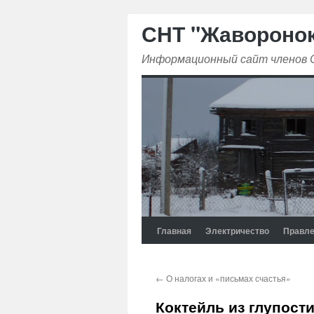
СНТ "Жавороно
Информационный сайт членов
Главная
Электричество
Правле
←
О налогах и «письмах счастья»
Коктейль из глупост