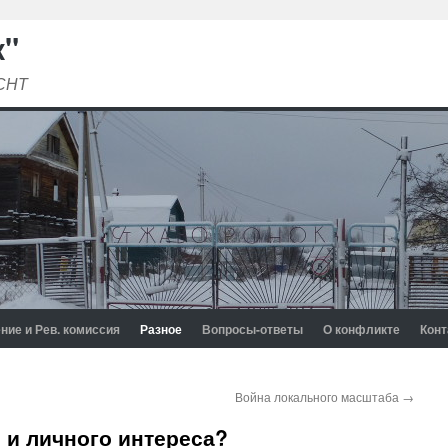
к"
 СНТ
ние и Рев. комиссия
Разное
Вопросы-ответы
О конфликте
Конт
Война локального масштаба
→
и и личного интереса?