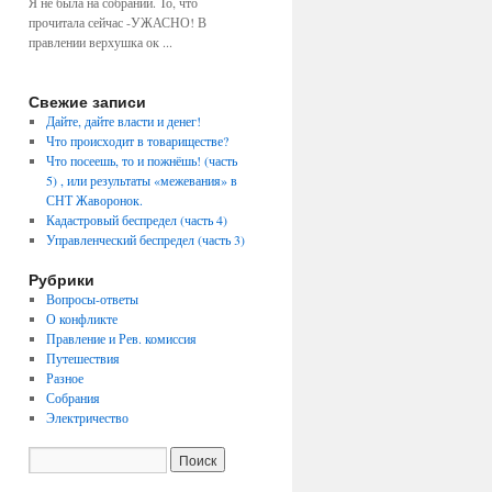
Я не была на собрании. То, что
прочитала сейчас -УЖАСНО! В
правлении верхушка ок ...
Свежие записи
Дайте, дайте власти и денег!
Что происходит в товариществе?
Что посеешь, то и пожнёшь! (часть
5) , или результаты «межевания» в
СНТ Жаворонок.
Кадастровый беспредел (часть 4)
Управленческий беспредел (часть 3)
Рубрики
Вопросы-ответы
О конфликте
Правление и Рев. комиссия
Путешествия
Разное
Собрания
Электричество