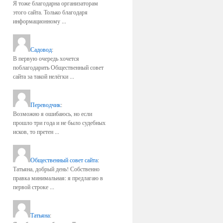
Я тоже благодарна организаторам
этого сайта. Только благодаря
информационному ...
Садовод
:
В первую очередь хочется
поблагодарить Общественный совет
сайта за такой нелёгки ...
Переводчик
:
Возможно я ошибаюсь, но если
прошло три года и не было судебных
исков, то претен ...
Общественный совет сайта
:
Татьяна, добрый день! Собственно
правка минимальная: я предлагаю в
первой строке ...
Татьяна
: