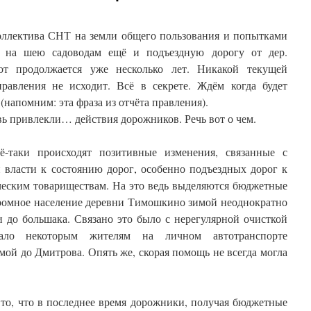
оллектива СНТ на земли общего пользования и попытками
ь на шею садоводам ещё и подъездную дорогу от дер.
т продолжается уже несколько лет. Никакой текущей
равления не исходит. Всё в секрете. Ждём когда будет
напомним: эта фраза из отчёта правления).
ь привлекли… действия дорожников. Речь вот о чем.
-таки происходят позитивные изменения, связанные с
власти к состоянию дорог, особенно подъездных дорог к
ческим товариществам. На это ведь выделяются бюджетные
скромное население деревни Тимошкино зимой неоднократно
и до большака. Связано это было с нерегулярной очисткой
ало некоторым жителям на личном автотранспорте
мой до Дмитрова. Опять же, скорая помощь не всегда могла
 то, что в последнее время дорожники, получая бюджетные