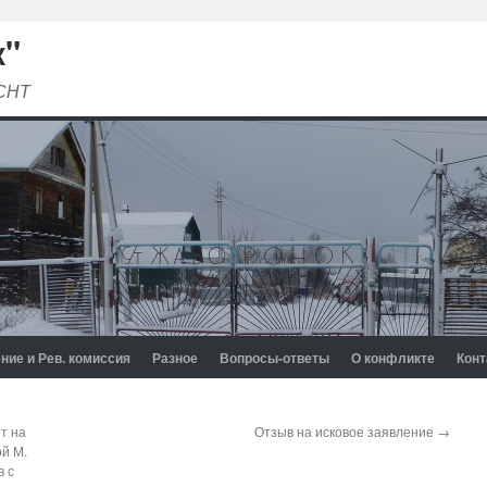
к"
 СНТ
ние и Рев. комиссия
Разное
Вопросы-ответы
О конфликте
Конт
т на
Отзыв на исковое заявление
→
й М.
в с