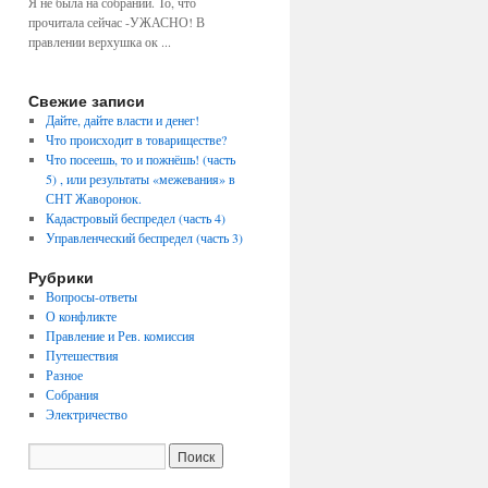
Я не была на собрании. То, что
прочитала сейчас -УЖАСНО! В
правлении верхушка ок ...
Свежие записи
Дайте, дайте власти и денег!
Что происходит в товариществе?
Что посеешь, то и пожнёшь! (часть
5) , или результаты «межевания» в
СНТ Жаворонок.
Кадастровый беспредел (часть 4)
Управленческий беспредел (часть 3)
Рубрики
Вопросы-ответы
О конфликте
Правление и Рев. комиссия
Путешествия
Разное
Собрания
Электричество