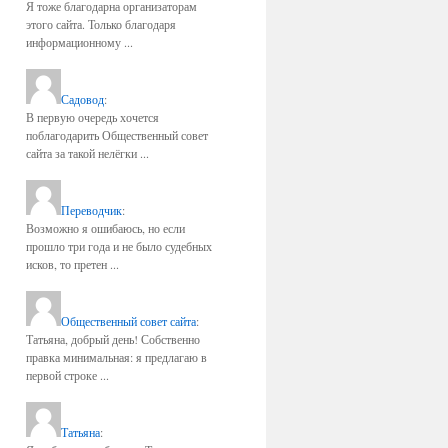
Я тоже благодарна организаторам
этого сайта. Только благодаря
информационному ...
Садовод
:
В первую очередь хочется
поблагодарить Общественный совет
сайта за такой нелёгки ...
Переводчик
:
Возможно я ошибаюсь, но если
прошло три года и не было судебных
исков, то претен ...
Общественный совет сайта
:
Татьяна, добрый день! Собственно
правка минимальная: я предлагаю в
первой строке ...
Татьяна
: