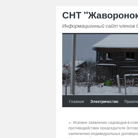
СНТ "Жавороно
Информационный сайт членов
Главная
Электричество
Правле
←
Исковое заявление садоводов в отве
противодействие председателя Зотово
заключению индивидуальных договоро