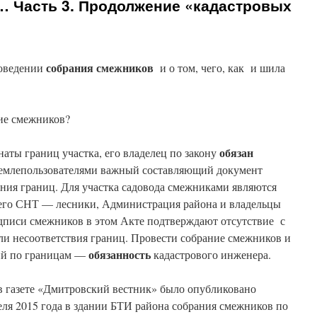
 Часть 3. Продолжение «кадастровых
собрания смежников
роведении
и о том, чего, как и шила
ние смежников?
обязан
аты границ участка, его владелец по закону
землепользователями важный составляющий документ
ания границ. Для участка садовода смежниками являются
его СНТ — лесники, Администрация района и владельцы
писи смежников в этом Акте подтверждают отсутствие с
ли несоответствия границ. Провести собрание смежников и
обязанность
зий по границам —
кадастрового инженера.
 газете «Дмитровский вестник» было опубликовано
еля 2015 года в здании БТИ района собрания смежников по