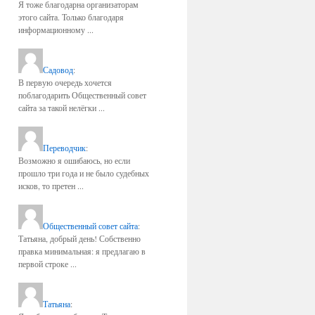
Я тоже благодарна организаторам
этого сайта. Только благодаря
информационному ...
Садовод
:
В первую очередь хочется
поблагодарить Общественный совет
сайта за такой нелёгки ...
Переводчик
:
Возможно я ошибаюсь, но если
прошло три года и не было судебных
исков, то претен ...
Общественный совет сайта
:
Татьяна, добрый день! Собственно
правка минимальная: я предлагаю в
первой строке ...
Татьяна
: