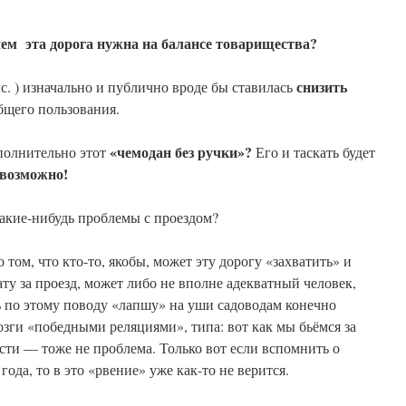
чем эта дорога нужна на балансе товарищества?
снизить
ыс. ) изначально и публично вроде бы ставилась
общего пользования.
«чемодан без ручки»?
ополнительно этот
Его и таскать будет
возможно!
 какие-нибудь проблемы с проездом?
том, что кто-то, якобы, может эту дорогу «захватить» и
ту за проезд, может либо не вполне адекватный человек,
 по этому поводу «лапшу» на уши садоводам конечно
зги «победными реляциями», типа: вот как мы бьёмся за
ти — тоже не проблема. Только вот если вспомнить о
ода, то в это «рвение» уже как-то не верится.