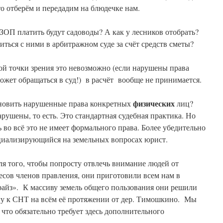
-то отберём и передадим на блюдечке нам.
ЗОП платить будут садоводы? А как у лесников отобрать?
ься с ними в арбитражном суде за счёт средств сметы?
ой точки зрения это невозможно (если нарушены права
может обращаться в суд!) в расчёт вообще не принимается.
физических
ановить нарушенные права конкретных
лиц?
рушены, то есть. Это стандартная судебная практика. Но
ь во всё это не имеет формального права. Более убедительно
циализирующийся на земельных вопросах юрист.
Для того, чтобы попросту отвлечь внимание людей от
сов членов правления, они приготовили всем нам в
айз». К массиву земель общего пользования они решили
у к СНТ на всём её протяжении от дер. Тимошкино. Мы
 что обязательно требует здесь дополнительного