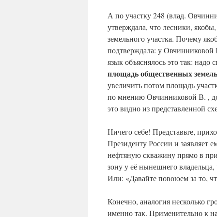
А по участку 248 (влад. Овчинни
утверждала, что лесники, якобы
земельного участка. Почему як
подтверждала: у Овчинниковой В
язык объяснялось это так: надо
площадь общественных земель
увеличить потом площадь участ
по мнению Овчинниковой В. , до
это видно из представленной сх
Ничего себе! Представьте, прих
Президенту России и заявляет е
нефтяную скважину прямо в при
зону у её нынешнего владельца,
Или: «Давайте повоюем за то, ч
Конечно, аналогия несколько гр
именно так. Применительно к н