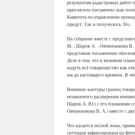
результатам кадастровых работ
пригласило письменно (как поло
Комитета по управлению муници
придут. Так и получилось. Но..
На собрание вместе с представ
М. , Шаров А. , Овчинникова В.
представив письменные обосно
Дело в том, что в межевом план
надуть всё товарищество как от
им до настоящего времени. В чё
Внешние контуры границ товар
незаконного расширения внешни
Шаров А. Ю.) с его ближними со
Овчинникова В. А.) вместе с д
Что касается лесной зоны, прим
ситуация зафиксирована на фото