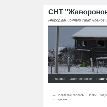
СНТ "Жавороно
Информационный сайт членов
Главная
Электричество
Правле
←
Проклятые вопросы… Часть 2. Када
страдания…