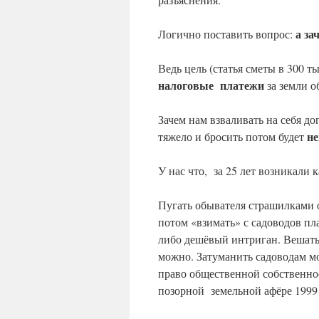
а за
Логично поставить вопрос:
Ведь цель (статья сметы в 300 т
налоговые платежи
за земли 
Зачем нам взваливать на себя д
не
тяжело и бросить потом будет
У нас что, за 25 лет возникали
Пугать обывателя страшилками о 
потом «взимать» с садоводов пла
либо дешёвый интриган. Вешать
можно. Затуманить садоводам мо
право общественной собственнос
позорной земельной афёре 1999 г