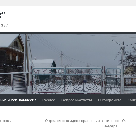
к"
 СНТ
ние и Рев. комиссия
Разное
Вопросы-ответы
О конфликте
Конт
стровые
О креативных идеях правления в стиле тов. О.
Бендера…
→