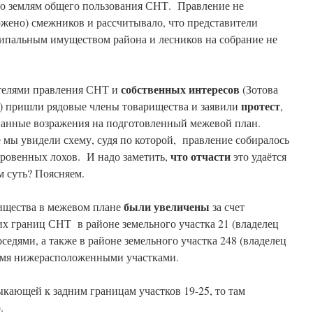
 по землям общего пользования СНТ. Правление не
жено) смежников и рассчитывало, что представители
пальным имуществом района и лесников на собрание не
собственных интересов
ителями правления СНТ и
(Зотова
протест
 ) пришли рядовые члены товарищества и заявили
,
ванные возражения на подготовленный межевой план.
е мы увидели схему, судя по которой, правление собиралось
что
отчасти
кровенных лохов. И надо заметить,
это удаётся
м суть? Поясняем.
были увеличены
ищества в межевом плане
за счет
х границ СНТ в районе земельного участка 21 (владелец
седями, а также в районе земельного участка 248 (владелец
вумя нижерасположенными участками.
ыкающей к задним границам участков 19-25, то там
.