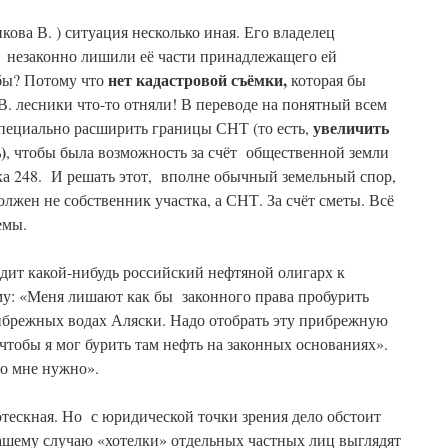
кова В. ) ситуация несколько иная. Его владелец
, незаконно лишили её части принадлежащего ей
нет кадастровой съёмки,
обы? Потому что
которая бы
. лесники что-то отняли! В переводе на понятный всем
увеличить
 специально расширить границы СНТ (то есть,
)
, чтобы была возможность за счёт общественной земли
ка 248. И решать этот, вполне обычный земельный спор,
лжен не собственник участка, а СНТ. За счёт сметы. Всё
емы.
одит какой-нибудь российский нефтяной олигарх к
му: «Меня лишают как бы законного права пробурить
брежных водах Аляски. Надо отобрать эту прибрежную
 чтобы я мог бурить там нефть на законных основаниях».
то мне нужно».
отескная. Но с юридической точки зрения дело обстоит
ашему случаю «хотелки» отдельных частных лиц выглядят