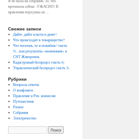
Я не была на собрании. То, что
прочитала сейчас -УЖАСНО! В
правлении верхушка ок ...
Свежие записи
Дайте, дайте власти и денег!
Что происходит в товариществе?
Что посеешь, то и пожнёшь! (часть
5) , или результаты «межевания» в
СНТ Жаворонок.
Кадастровый беспредел (часть 4)
Управленческий беспредел (часть 3)
Рубрики
Вопросы-ответы
О конфликте
Правление и Рев. комиссия
Путешествия
Разное
Собрания
Электричество